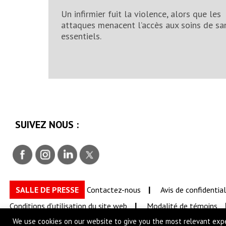
Un infirmier fuit la violence, alors que les
attaques menacent l’accès aux soins de sa
essentiels.
SUIVEZ NOUS :
SALLE DE PRESSE
Contactez-nous
Avis de confidential
Conditions d’utilisation du site web
Modalité de témoins
We use cookies on our website to give you the most relevant expe
D’utilisation de l’image et de consentement