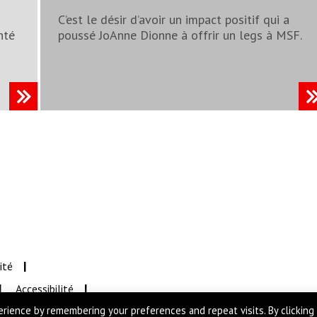
C’est le désir d’avoir un impact positif qui a
nté
poussé JoAnne Dionne à offrir un legs à MSF.
ité
Accessibilité
No d'enr
rience by remembering your preferences and repeat visits. By clicking