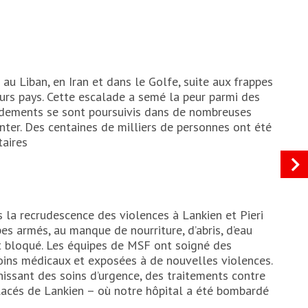
u Liban, en Iran et dans le Golfe, suite aux frappes
ieurs pays. Cette escalade a semé la peur parmi des
ardements se sont poursuivis dans de nombreuses
ter. Des centaines de milliers de personnes ont été
taires
 la recrudescence des violences à Lankien et Pieri
s armés, au manque de nourriture, d’abris, d’eau
st bloqué. Les équipes de MSF ont soigné des
 soins médicaux et exposées à de nouvelles violences.
ssant des soins d’urgence, des traitements contre
placés de Lankien – où notre hôpital a été bombardé