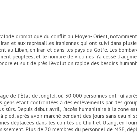
alade dramatique du conflit au Moyen- Orient, notamment a
Iran et aux représailles iraniennes qui ont suivi dans plus
nt au Liban, en Iran et dans les pays du Golfe. Les bomb
ment peuplées, et le nombre de victimes n’a cessé d’augmen
dre et suit de près l’évolution rapide des besoins humani
age de l’État de Jonglei, où 30 000 personnes ont fui après
les gens étant confrontées à des enlèvements par des groupe
s sûrs. Depuis début avril, l’accès humanitaire à la zone e
l à pied, après avoir marché pendant des jours sans eau ni
es déplacées dans les comtés de Chuil et Ulang, en fourni
ssainissement. Plus de 70 membres du personnel de MSF, dé