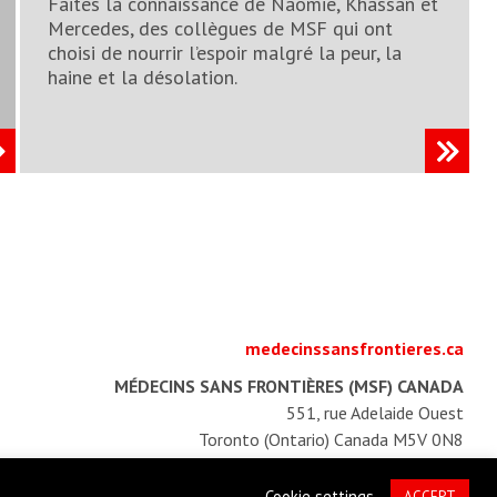
Faites la connaissance de Naomie, Khassan et
Mercedes, des collègues de MSF qui ont
choisi de nourrir l’espoir malgré la peur, la
haine et la désolation.
medecinssansfrontieres.ca
MÉDECINS SANS FRONTIÈRES (MSF) CANADA
551, rue Adelaide Ouest
Toronto (Ontario) Canada M5V 0N8
egistrement d'organisme de bienfaisance : 13527 5857 RR0001
Cookie settings
ACCEPT